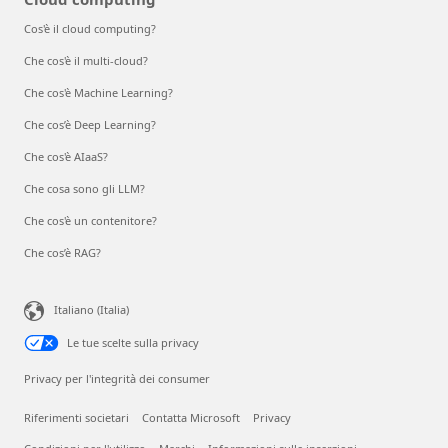
Cos'è il cloud computing?
Che cos'è il multi-cloud?
Che cos'è Machine Learning?
Che cos’è Deep Learning?
Che cos'è AIaaS?
Che cosa sono gli LLM?
Che cos'è un contenitore?
Che cos’è RAG?
Italiano (Italia)
Le tue scelte sulla privacy
Privacy per l'integrità dei consumer
Riferimenti societari
Contatta Microsoft
Privacy