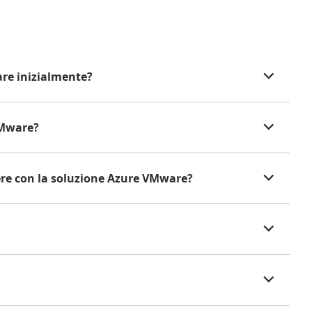
are inizialmente?
VMware?
nere con la soluzione Azure VMware?