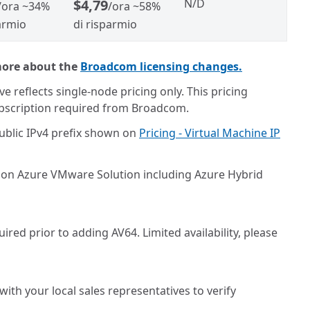
$4,79
N/D
/ora
~34%
/ora
~58%
armio
di risparmio
more about the
Broadcom licensing changes.
reflects single-node pricing only. This pricing
ubscription required from Broadcom.
ublic IPv4 prefix shown on
Pricing - Virtual Machine IP
 on Azure VMware Solution including Azure Hybrid
red prior to adding AV64. Limited availability, please
ith your local sales representatives to verify