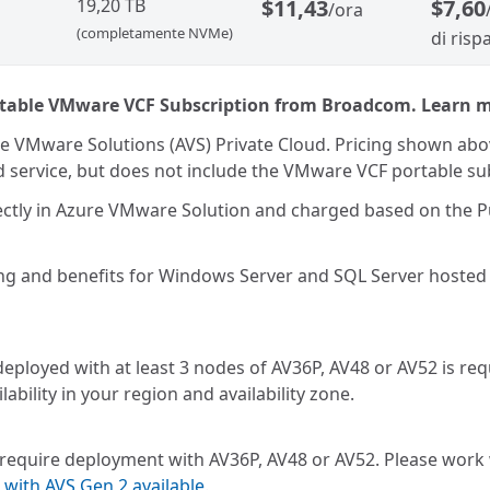
19,20 TB
$11,43
$7,60
/ora
(completamente NVMe)
di risp
portable VMware VCF Subscription from Broadcom. Learn 
VMware Solutions (AVS) Private Cloud. Pricing shown above 
d service, but does not include the VMware VCF portable s
ectly in Azure VMware Solution and charged based on the P
ng and benefits for Windows Server and SQL Server hosted
ployed with at least 3 nodes of AV36P, AV48 or AV52 is requi
lability in your region and availability zone.
 require deployment with AV36P, AV48 or AV52. Please work w
 with AVS Gen 2 available.