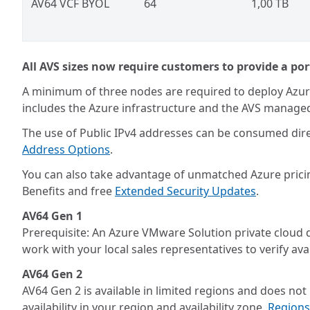
AV64 VCF BYOL
64
1,00 TB
All AVS sizes now require customers to provide a 
A minimum of three nodes are required to deploy Azure 
includes the Azure infrastructure and the AVS manage
The use of Public IPv4 addresses can be consumed dir
Address Options
.
You can also take advantage of unmatched Azure prici
Benefits and free
Extended Security Updates
.
AV64 Gen 1
Prerequisite: An Azure VMware Solution private cloud de
work with your local sales representatives to verify avai
AV64 Gen 2
AV64 Gen 2 is available in limited regions and does not
availability in your region and availability zone.
Regions