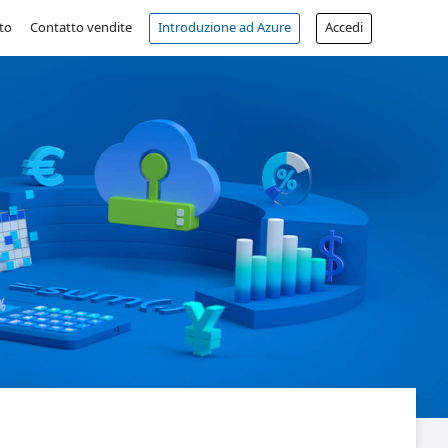
to
Contatto vendite
Introduzione ad Azure
Accedi
Account gratuito