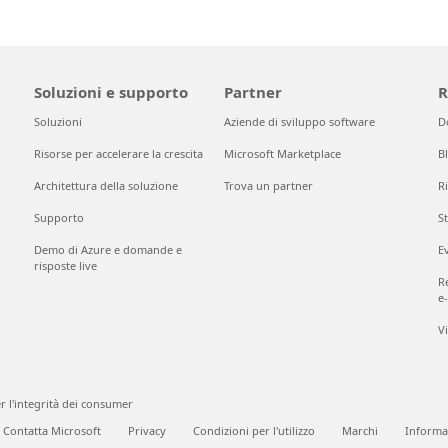
Soluzioni e supporto
Partner
R
Soluzioni
Aziende di sviluppo software
D
Risorse per accelerare la crescita
Microsoft Marketplace
B
Architettura della soluzione
Trova un partner
Ri
Supporto
S
Demo di Azure e domande e
E
risposte live
Re
e
V
r l'integrità dei consumer
Contatta Microsoft
Privacy
Condizioni per l'utilizzo
Marchi
Informaz