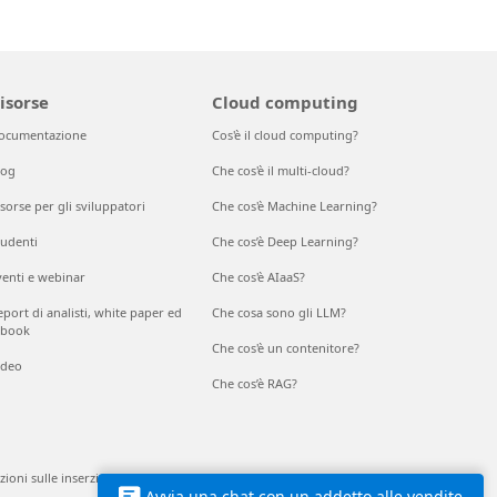
isorse
Cloud computing
ocumentazione
Cos'è il cloud computing?
log
Che cos'è il multi-cloud?
sorse per gli sviluppatori
Che cos'è Machine Learning?
tudenti
Che cos’è Deep Learning?
venti e webinar
Che cos'è AIaaS?
port di analisti, white paper ed
Che cosa sono gli LLM?
-book
Che cos'è un contenitore?
ideo
Che cos’è RAG?
ioni sulle inserzioni
EU Compliance DoCs
© Microsoft 2026
Avvia una chat con un addetto alle vendite