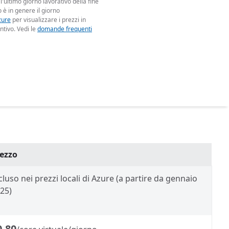
 l'ultimo giorno lavorativo della fine
 è in genere il giorno
zure
per visualizzare i prezzi in
ntivo. Vedi le
domande frequenti
ezzo
cluso nei prezzi locali di Azure (a partire da gennaio
25)
0,80