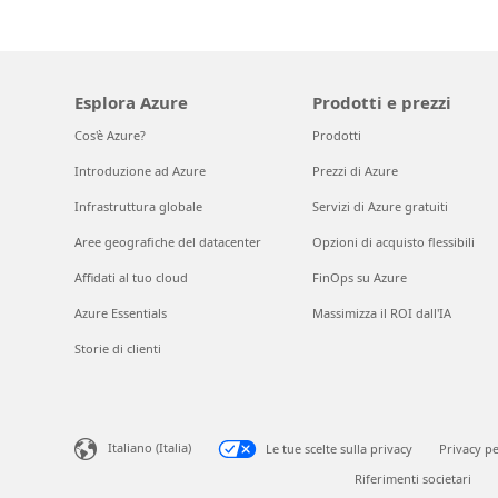
Esplora Azure
Prodotti e prezzi
Cos'è Azure?
Prodotti
Introduzione ad Azure
Prezzi di Azure
Infrastruttura globale
Servizi di Azure gratuiti
Aree geografiche del datacenter
Opzioni di acquisto flessibili
Affidati al tuo cloud
FinOps su Azure
Azure Essentials
Massimizza il ROI dall'IA
Storie di clienti
Italiano (Italia)
Le tue scelte sulla privacy
Privacy pe
Riferimenti societari