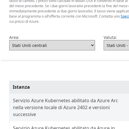
tasso di cambio. I prezzi sono calcolati in dollari USA e convertiti in base ai
del mese precedente. Se i due giorni lavorativi precedenti la fine del mese ca
immediatamente precedente ai due giorni lavorativi. Il tasso viene applicat
base al programma o all'offerta corrente con Microsoft. Contatta uno
Speci
sui prezzi di Azure.
Area:
Valuta:
Istanza
Servizio Azure Kubernetes abilitato da Azure Arc
nella versione locale di Azure 2402 e versioni
successive
Servizio Azure Kubernetes abilitato da Azure in