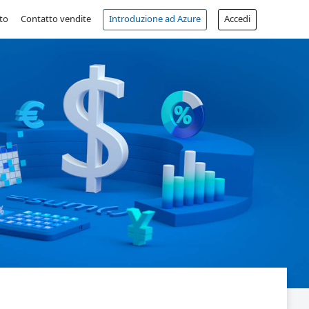
to
Contatto vendite
Introduzione ad Azure
Accedi
Account gratuito