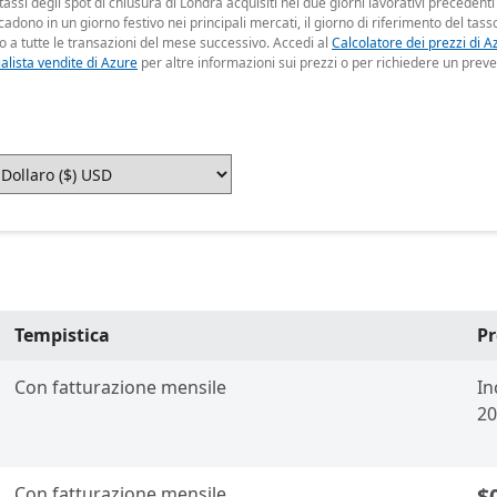
 tassi degli spot di chiusura di Londra acquisiti nei due giorni lavorativi precedenti
dono in un giorno festivo nei principali mercati, il giorno di riferimento del tasso
o a tutte le transazioni del mese successivo. Accedi al
Calcolatore dei prezzi di A
alista vendite di Azure
per altre informazioni sui prezzi o per richiedere un preve
Tempistica
Pr
Con fatturazione mensile
In
20
Con fatturazione mensile
$