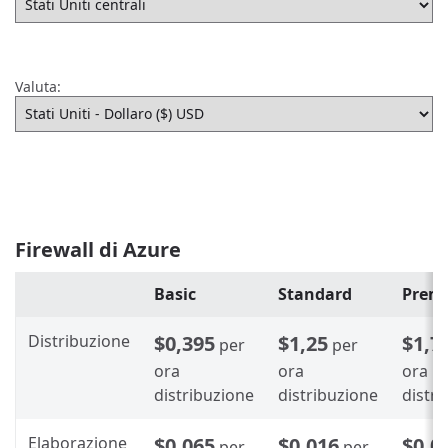
Valuta:
Firewall di Azure
Basic
Standard
Prem
Distribuzione
$0,395
$1,25
$1,7
per
per
ora
ora
ora
distribuzione
distribuzione
distr
Elaborazione
$0,065
$0,016
$0,0
per
per