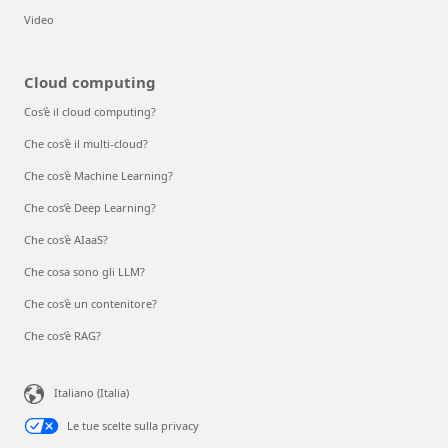
Video
Cloud computing
Cos'è il cloud computing?
Che cos'è il multi-cloud?
Che cos'è Machine Learning?
Che cos’è Deep Learning?
Che cos'è AIaaS?
Che cosa sono gli LLM?
Che cos'è un contenitore?
Che cos’è RAG?
Italiano (Italia)
Le tue scelte sulla privacy