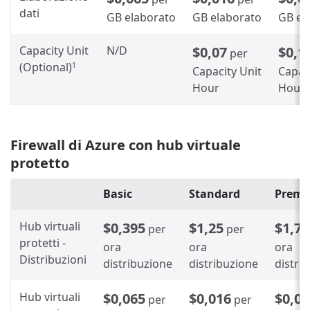
dati
GB elaborato
GB elaborato
GB el
Capacity Unit
N/D
$0,07
$0,1
per
(Optional)
1
Capacity Unit
Capac
Hour
Hour
Firewall di Azure con hub virtuale
protetto
Basic
Standard
Prem
Hub virtuali
$0,395
$1,25
$1,75
per
per
protetti -
ora
ora
ora
Distribuzioni
distribuzione
distribuzione
distri
Hub virtuali
$0,065
$0,016
$0,01
per
per