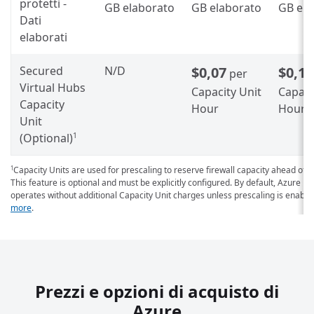
protetti -
GB elaborato
GB elaborato
GB ela
Dati
elaborati
Secured
N/D
$0,07
$0,11
per
Virtual Hubs
Capacity Unit
Capaci
Capacity
Hour
Hour
Unit
(Optional)
1
Capacity Units are used for prescaling to reserve firewall capacity ahead of
1
This feature is optional and must be explicitly configured. By default, Azure Fi
operates without additional Capacity Unit charges unless prescaling is enabl
more
.
Prezzi e opzioni di acquisto di
Azure