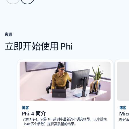
返回“相关产品”部分
资源
立即开始使用 Phi
正在显示幻灯片 1/6
博客
博客
Phi-4 简介
Mic
了解 Phi-4，它是 Phi 系列中最新的小语言模型，以小规模
Phi-
（140 亿个参数）提供高质量的结果。