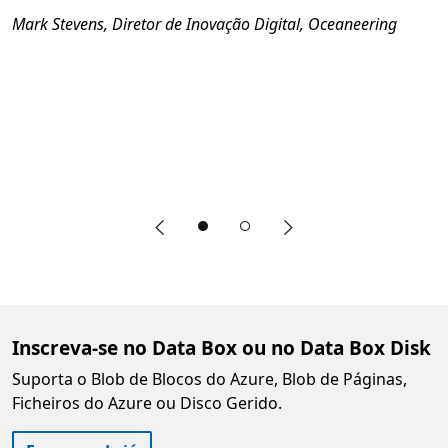
Mark Stevens, Diretor de Inovação Digital, Oceaneering
Previous slide
Next slide
End of faixa section
Inscreva-se no Data Box ou no Data Box Disk
Suporta o Blob de Blocos do Azure, Blob de Páginas,
Ficheiros do Azure ou Disco Gerido.