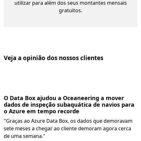
utilizar para além dos seus montantes mensais
gratuitos.
Veja a opinião dos nossos clientes
Skip faixa
Slide 1 of 2. O Data Box ajudou a Oceaneering a mover da
O Data Box ajudou a Oceaneering a mover
dados de inspeção subaquática de navios para
o Azure em tempo recorde
"Graças ao Azure Data Box, os dados que demoravam
sete meses a chegar ao cliente demoram agora cerca
de uma semana."