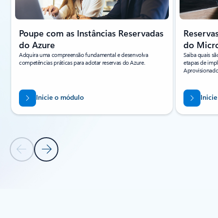
Poupe com as Instâncias Reservadas
Reserva
do Azure
do Micr
Adquira uma compreensão fundamental e desenvolva
Saiba quais são
competências práticas para adotar reservas do Azure.
etapas de imp
Aprovisionado
Inicie o módulo
Inici
Diapositivo Anterior
Diapositivo Seguinte
Voltar aos separadores
Voltar a Recursos - Secção do separador Aprendizagem online