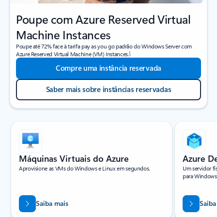
Poupe com Azure Reserved Virtual
Machine Instances
Poupe até 72% face à tarifa pay as you go padrão do Windows Server com
1
Azure Reserved Virtual Machine (VM) Instances.
Compre uma instância reservada
Saber mais sobre instâncias reservadas
A apresentar o diapositivo 1 de 4
Máquinas Virtuais do Azure
Azure D
Aprovisione as VMs do Windows e Linux em segundos.
Um servidor fí
para Windows 
Saiba mais
Saiba