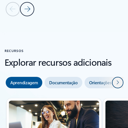
Diapositivo Anterior
Diapositivo Seguinte
Voltar à secção HISTÓRIAS DE SUCESSO
RECURSOS
Explorar recursos adicionais
Seguin
Aprendizagem
Documentação
Orientações e ferra
A mostrar o diapositivo 1 de 5