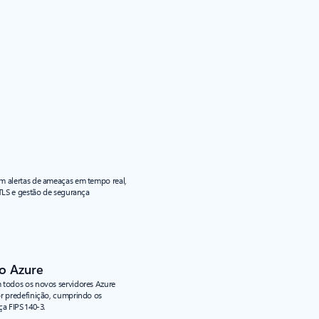
m alertas de ameaças em tempo real,
 TLS e gestão de segurança
o Azure
 todos os novos servidores Azure
or predefinição, cumprindo os
ça FIPS 140-3.