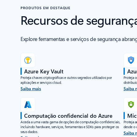
PRODUTOS EM DESTAQUE
Recursos de seguranç
Explore ferramentas e serviços de segurança abran
Azure Key Vault
Azu
Proteja chaves criptográficas e outros segredos utilizados por
Proteja o
aplicações e serviços cloud.
distribuí
Saiba mais
Saiba 
Computação confidencial do Azure
Mic
Aceda a uma vasta gama de opções de computação confidenciais,
Proteja 
incluindo hardware, serviços, ferramentas e SDKs para proteger os
desde o 
seus dados.
Saiba 