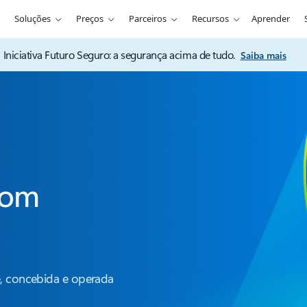
Soluções
Preços
Parceiros
Recursos
Aprender
Iniciativa Futuro Seguro: a segurança acima de tudo.
Saiba mais
com
e, concebida e operada