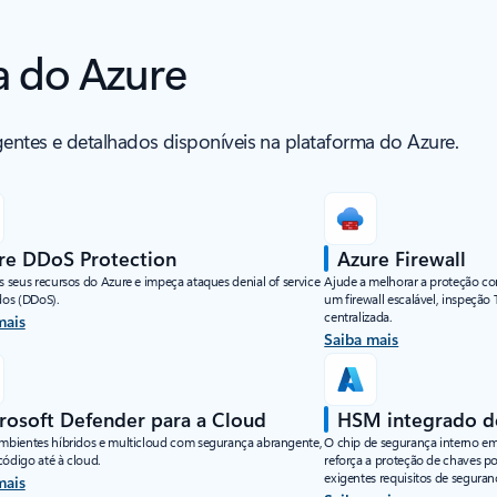
a do Azure
gentes e detalhados disponíveis na plataforma do Azure.
re DDoS Protection
Azure Firewall
s seus recursos do Azure e impeça ataques denial of service
Ajude a melhorar a proteção co
dos (DDoS).
um firewall escalável, inspeção
centralizada.
mais
Saiba mais
rosoft Defender para a Cloud
HSM integrado d
ambientes híbridos e multicloud com segurança abrangente,
O chip de segurança interno em
código até à cloud.
reforça a proteção de chaves p
exigentes requisitos de seguran
mais