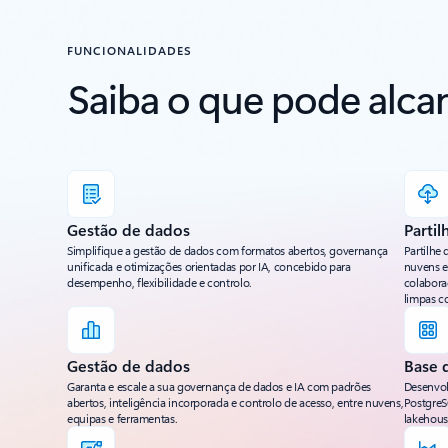
FUNCIONALIDADES
Saiba o que pode alca
Gestão de dados
Parti
Simplifique a gestão de dados com formatos abertos, governança
Partilhe
unificada e otimizações orientadas por IA, concebido para
nuvens e
desempenho, flexibilidade e controlo.
colabora
limpas c
Gestão de dados
Base 
Garanta e escale a sua governança de dados e IA com padrões
Desenvol
abertos, inteligência incorporada e controlo de acesso, entre nuvens,
PostgreS
equipas e ferramentas.
lakehous