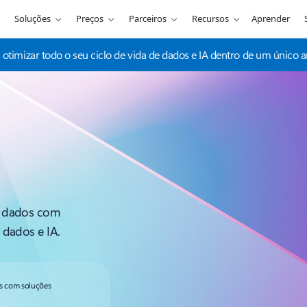
Soluções
Preços
Parceiros
Recursos
Aprender
otimizar todo o seu ciclo de vida de dados e IA dentro de um único a
e dados com
 dados e IA.
ks com soluções