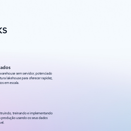
ks
dados
 warehouse sem servidor, potenciado
tura lakehouse para oferecer rapidez,
tos em escala.
truindo, treinando e implementando
a produção usando os seus dados
vel.