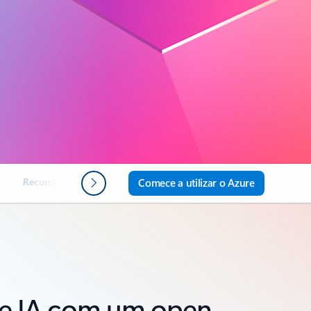
Recursos
FAQ
Próximos passos
Comece a utilizar o Azure
e e IA com um open