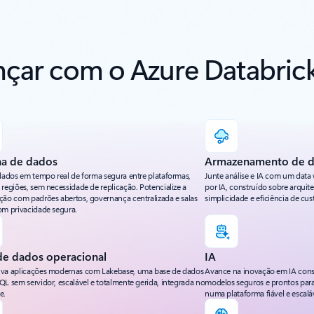
nçar com o Azure Databric
lha de dados
Armazenamento de 
 dados em tempo real de forma segura entre plataformas,
Junte análise e IA com um data
 regiões, sem necessidade de replicação. Potencialize a
por IA, construído sobre arquite
ção com padrões abertos, governança centralizada e salas
simplicidade e eficiência de cus
om privacidade segura.
de dados operacional
IA
va aplicações modernas com Lakebase, uma base de dados
Avance na inovação em IA cons
QL sem servidor, escalável e totalmente gerida, integrada no
modelos seguros e prontos par
e.
numa plataforma fiável e escalá