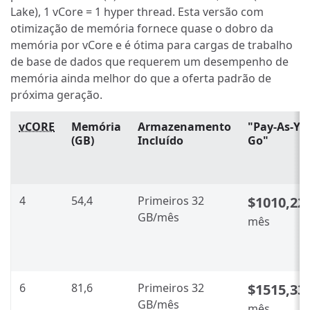
Lake), 1 vCore = 1 hyper thread. Esta versão com
otimização de memória fornece quase o dobro da
memória por vCore e é ótima para cargas de trabalho
de base de dados que requerem um desempenho de
memória ainda melhor do que a oferta padrão de
próxima geração.
vCORE
Memória
Armazenamento
"Pay-As-Yo
(GB)
Incluído
Go"
4
54,4
Primeiros 32
$1010,22
GB/mês
mês
6
81,6
Primeiros 32
$1515,33
GB/mês
mês