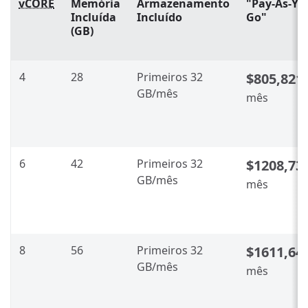
vCORE
Memória
Armazenamento
"Pay-As-Yo
Incluída
Incluído
Go"
(GB)
4
28
Primeiros 32
$805,821
GB/mês
mês
6
42
Primeiros 32
$1208,73
GB/mês
mês
8
56
Primeiros 32
$1611,64
GB/mês
mês