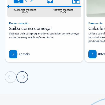
Documentação
Ferramenta
Saiba como começar
Calcule 
Siga este guia para programadores para saber como começar
Utilize a calc
a criar ou a migrar aplicações no Azure.
seus custos me
produtos do A
Ler mais
Obter
Diapositivo Anterior
Diapositivo Seguinte
Voltar aos separadores
Voltar aos controlos de navegação do carrossel