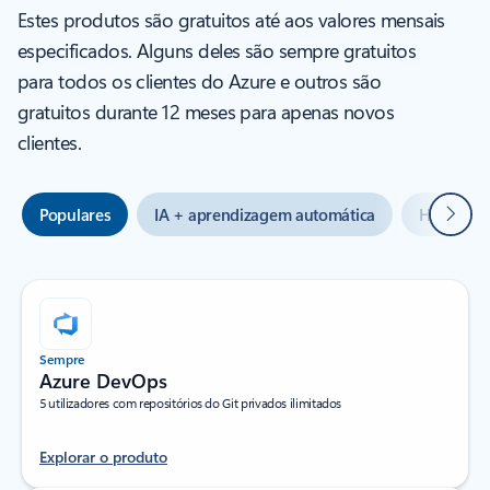
Estes produtos são gratuitos até aos valores mensais
especificados. Alguns deles são sempre gratuitos
para todos os clientes do Azure e outros são
gratuitos durante 12 meses para apenas novos
clientes.
Seguin
Populares
IA + aprendizagem automática
Híbrido +
Sempre
Azure DevOps
5 utilizadores com repositórios do Git privados ilimitados
Explorar o produto