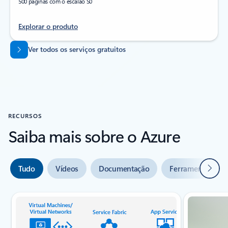
500 páginas com o escalão S0
Explorar o produto
Voltar aos separadores
Ver todos os serviços gratuitos
RECURSOS
Saiba mais sobre o Azure
Seguin
Tudo
Vídeos
Documentação
Ferramentas
Indicador do diapositivo {0} {1}