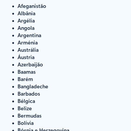
Afeganistão
Albânia
Argélia
Angola
Argentina
Arménia
Austrália
Áustria
Azerbaijão
Baamas
Barém
Bangladeche
Barbados
Bélgica
Belize
Bermudas
Bolívia
Bósnia e Herzegovina