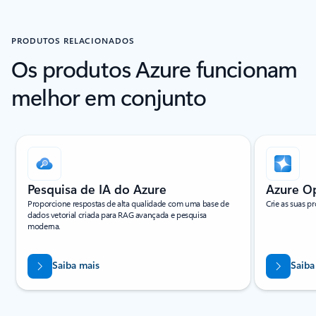
PRODUTOS RELACIONADOS
Os produtos Azure funcionam
melhor em conjunto
A apresentar o diapositivo 1 de 4
Pesquisa de IA do Azure
Azure O
Proporcione respostas de alta qualidade com uma base de
Crie as suas p
dados vetorial criada para RAG avançada e pesquisa
moderna.
Saiba mais
Saiba