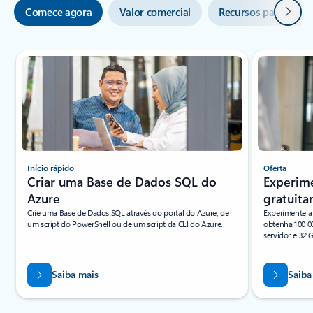
Seguin
Comece agora
Valor comercial
Recursos para prog
2
Início rápido
Oferta
Criar uma Base de Dados SQL do
Experim
Azure
gratuit
Crie uma Base de Dados SQL através do portal do Azure, de
Experimente a
um script do PowerShell ou de um script da CLI do Azure.
obtenha 100 
servidor e 32
Saiba mais
Saiba