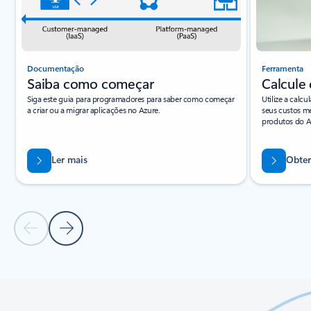
Documentação
Ferramenta
Saiba como começar
Calcule 
Siga este guia para programadores para saber como começar
Utilize a calc
a criar ou a migrar aplicações no Azure.
seus custos me
produtos do A
Ler mais
Obter
Diapositivo Anterior
Diapositivo Seguinte
Voltar aos separadores
Voltar aos controlos de navegação do carrossel