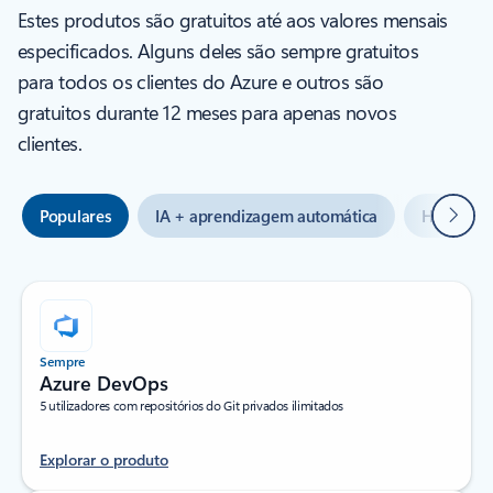
Estes produtos são gratuitos até aos valores mensais
especificados. Alguns deles são sempre gratuitos
para todos os clientes do Azure e outros são
gratuitos durante 12 meses para apenas novos
clientes.
Seguin
Populares
IA + aprendizagem automática
Híbrido +
Sempre
Azure DevOps
5 utilizadores com repositórios do Git privados ilimitados
Explorar o produto