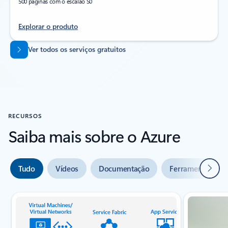
500 páginas com o escalão S0
Explorar o produto
Voltar aos separadores
Ver todos os serviços gratuitos
RECURSOS
Saiba mais sobre o Azure
Seguin
Tudo
Vídeos
Documentação
Ferramentas
Indicador do diapositivo {0} {1}