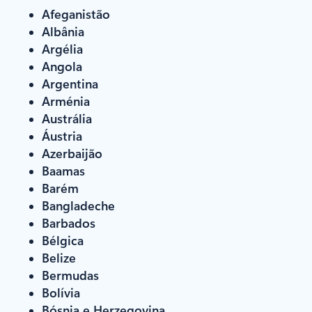
Afeganistão
Albânia
Argélia
Angola
Argentina
Arménia
Austrália
Áustria
Azerbaijão
Baamas
Barém
Bangladeche
Barbados
Bélgica
Belize
Bermudas
Bolívia
Bósnia e Herzegovina