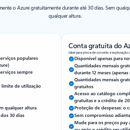
imente o Azure gratuitamente durante até 30 dias. Sem qualq
qualquer altura.
Conta gratuita do A
Ideal para prova de conceito e exploração 
serviços populares
Disponível apenas para no
zure)
Quantidades mensais gratu
serviços sempre
durante 12 meses (apenas 
Quantidades mensais gratu
imite de utilização
gratuitos
Acesso ao catálogo comple
gratuitas e a crédito de 2
m qualquer altura
Proteção de despesas: o c
 dos 30 dias
Sem compromisso adiantad
Mude para os preços pay a
ou após o crédito ser util