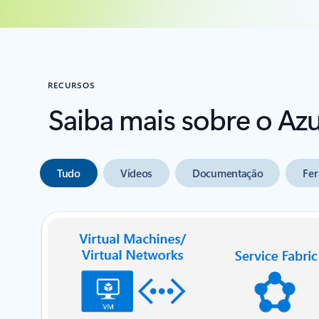
RECURSOS
Saiba mais sobre o Az
Tudo
Vídeos
Documentação
Fer
diapositivo seguinte