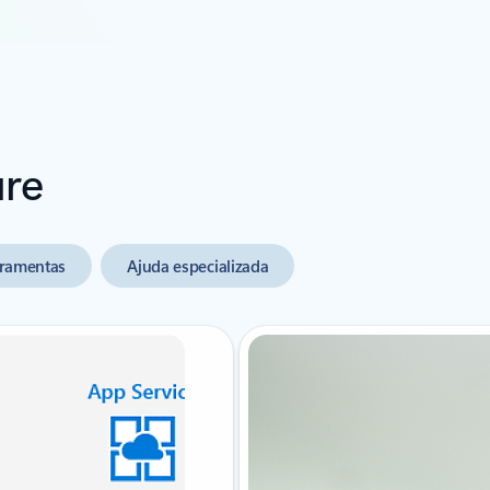
ure
ramentas
Ajuda especializada