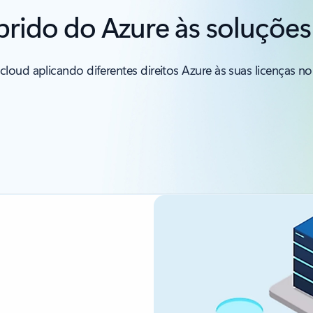
brido do Azure às soluçõe
loud aplicando diferentes direitos Azure às suas licenças n