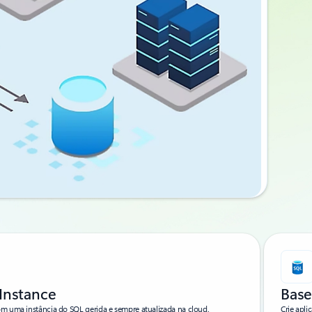
Instance
Base
m uma instância do SQL gerida e sempre atualizada na cloud.
Crie apli