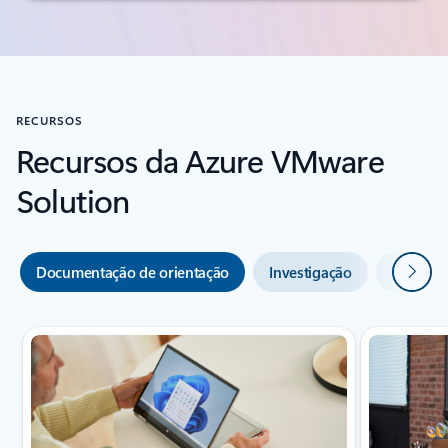
RECURSOS
Recursos da Azure VMware
Solution
Seguin
Documentação de orientação
Investigação
Webinar
Novo diapositivo apresentado