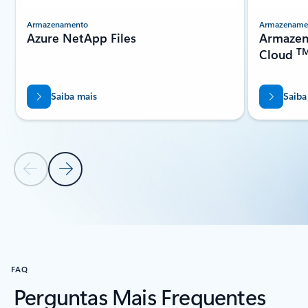
Armazenamento
Armazename
Azure NetApp Files
Armazen
T
Cloud
Saiba mais
Saiba
Diapositivo Anterior
Diapositivo Seguinte
Voltar aos separadores
Voltar a PARCEIROS - secção do separador Armazenagem
FAQ
Perguntas Mais Frequentes