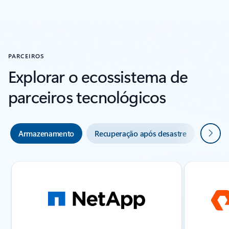
Voltar à secção Histórias de clientes
PARCEIROS
Explorar o ecossistema de
parceiros tecnológicos
Seguin
Armazenamento
Recuperação após desastre
Proteç