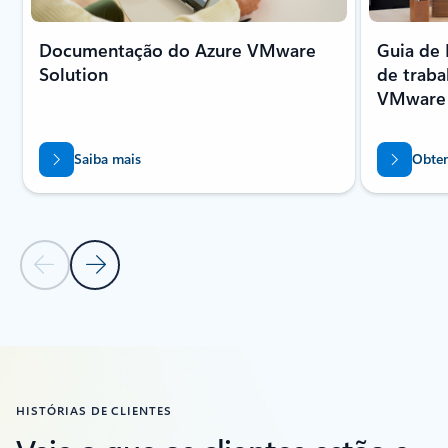
Documentação do Azure VMware
Guia de 
Solution
de trab
VMware 
Saiba mais
Obten
Diapositivo Anterior
Diapositivo Seguinte
Voltar aos separadores
Voltar a Recursos - secção do separador Documentação de orient
HISTÓRIAS DE CLIENTES