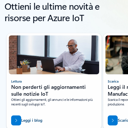
Ottieni le ultime novità e
risorse per Azure IoT
Visualizzazione della diapositiva 1 di 4
Lettura
Scarica
Non perderti gli aggiornamenti
Leggi il
sulle notizie IoT
Manufact
Ottieni gli aggiornamenti, gli annunci e le informazioni più
Scarica il repo
recenti sugli sviluppi IoT.
produzione.
Leggi i blog
Scaric