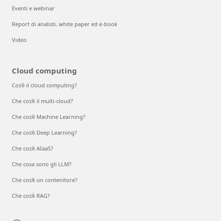
Eventi e webinar
Report di analisti, white paper ed e-book
Video
Cloud computing
Cos'è il cloud computing?
Che cos'è il multi-cloud?
Che cos'è Machine Learning?
Che cos’è Deep Learning?
Che cos'è AIaaS?
Che cosa sono gli LLM?
Che cos'è un contenitore?
Che cos’è RAG?