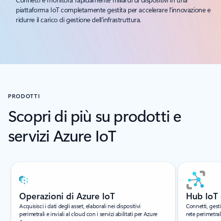
piattaforma IoT completamente gestita per accelerare l'innovazione e
ridurre il carico di gestione dell'infrastruttura.
PRODOTTI
Scopri di più su prodotti e
servizi Azure IoT
Visualizzazione della diapositiva 1 di 6
Operazioni di Azure IoT
Hub IoT 
Acquisisci i dati degli asset, elaborali nei dispositivi
Connetti, gesti
perimetrali e inviali al cloud con i servizi abilitati per Azure
rete perimetral