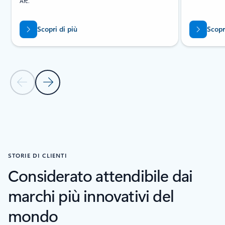
Arc.
Scopri di più
Scopr
Diapositiva precedente
Diapositiva successiva
Torna alla sezione PRODOTTI
STORIE DI CLIENTI
Considerato attendibile dai
marchi più innovativi del
mondo