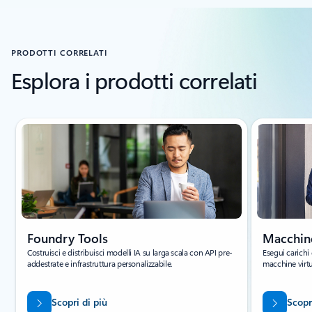
Torna alla sezione STORIE DEI CLIENTI
PRODOTTI CORRELATI
Esplora i prodotti correlati
Visualizzazione della diapositiva 1 di 4
Foundry Tools
Macchine
Costruisci e distribuisci modelli IA su larga scala con API pre-
Esegui carichi
addestrate e infrastruttura personalizzabile.
macchine virtua
Scopri di più
Scopr