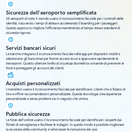
Sicurezza dell'aeroporto semplificata
Gli aeroporti di tutto il mondo usano il riconoscimento facciale per i controlli delle
identità, riducendo i tempi di attesa e accelerando il boarding per i passeggeri.
Questo approccio migliora l'efficienza mantenendo al tempo stesso standard di
sicurezza rigorosi.
Servizi bancari sicuri
Le banche integrano il riconoscimento facciale nelle app per dispositivi mobili e
selezionano gli bancomat per fornire accessi sicuri e approvare rapidamente le
transazioni. Questo ulteriore livello di sicurezza biometrica consente di prevenire le
frodi e proteggere gli account dei clienti.
Acquisti personalizzati
I rivenditori usano il riconoscimento facciale per identificare i clienti che si fidano di
loro e offrire raccomandazioni personalizzate. Questa tecnologia crea esperienze
personalizzate e senza problemi sia in negozio che online.
Pubblica sicurezza
Le forze dell'ordine usano il riconoscimento facciale per identificare i sospetti dai
filmati di sorveglianza e facilitare le indagini. In questo modo è possibile migliorare
la sicurezza della community e velocizzare la risoluzione dei casi.