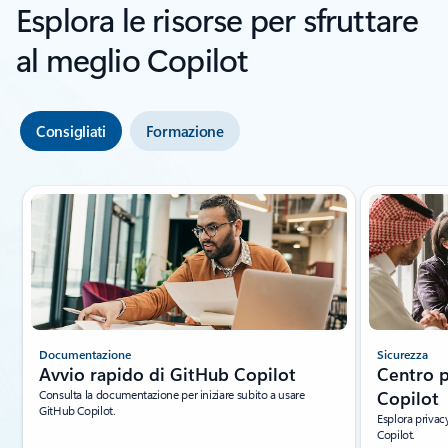
Esplora le risorse per sfruttare
al meglio Copilot
Consigliati
Formazione
Visualizzazione della diapositiva 1 di 3
Documentazione
Sicurezza
Avvio rapido di GitHub Copilot
Centro p
Consulta la documentazione per iniziare subito a usare
Copilot
GitHub Copilot.
Esplora privac
Copilot.