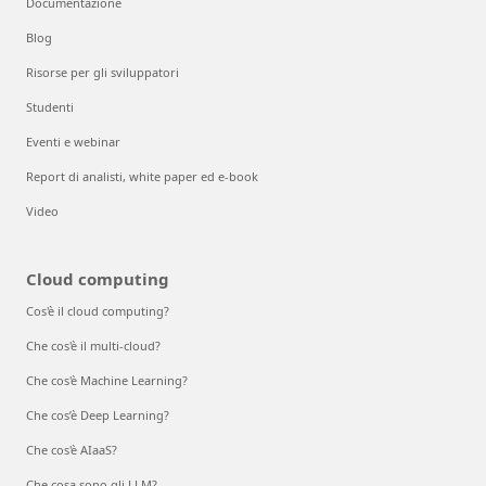
Documentazione
Blog
Risorse per gli sviluppatori
Studenti
Eventi e webinar
Report di analisti, white paper ed e-book
Video
Cloud computing
Cos'è il cloud computing?
Che cos'è il multi-cloud?
Che cos'è Machine Learning?
Che cos’è Deep Learning?
Che cos'è AIaaS?
Che cosa sono gli LLM?