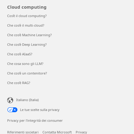
Cloud computing
Cos'è il cloud computing?
Che cos'è il multi-cloud?
Che cos'è Machine Learning?
Che cos’è Deep Learning?
Che cos'è AIaaS?
Che cosa sono gli LLM?
Che cos'è un contenitore?
Che cos’è RAG?
Italiano (Italia)
Le tue scelte sulla privacy
Privacy per l'integrità dei consumer
Riferimenti societari
Contatta Microsoft
Privacy