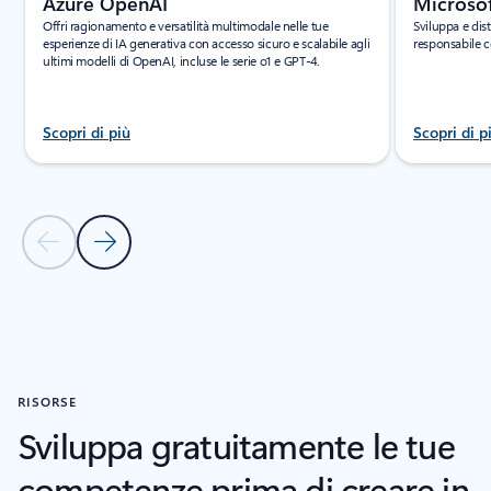
Azure OpenAI
Microso
Offri ragionamento e versatilità multimodale nelle tue
Sviluppa e dis
esperienze di IA generativa con accesso sicuro e scalabile agli
responsabile 
ultimi modelli di OpenAI, incluse le serie o1 e GPT-4.
Scopri di più
Scopri di p
Diapositiva precedente
Diapositiva successiva
Torna ai controlli di navigazione del carousel
RISORSE
Sviluppa gratuitamente le tue
competenze prima di creare in