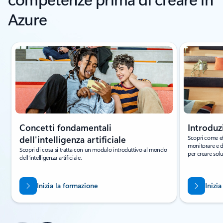
Azure
Visualizzazione della diapositiva 1 di 6
Concetti fondamentali
Introduz
dell'intelligenza artificiale
Scopri come ef
monitorare e di
Scopri di cosa si tratta con un modulo introduttivo al mondo
per creare solu
dell'intelligenza artificiale.
Inizia la formazione
Inizi