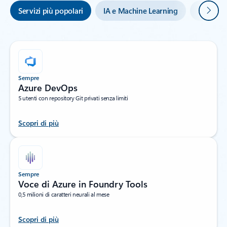
Avanti
Servizi più popolari
IA e Machine Learning
Soluzion
Sempre
Azure DevOps
5 utenti con repository Git privati senza limiti
Scopri di più
Sempre
Voce di Azure in Foundry Tools
0,5 milioni di caratteri neurali al mese
Scopri di più