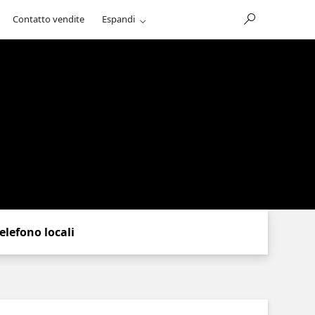
Contatto vendite
Espandi
elefono locali