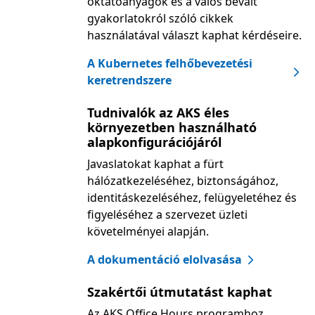
oktatóanyagok és a valós bevált
gyakorlatokról szóló cikkek
használatával választ kaphat kérdéseire.
A Kubernetes felhőbevezetési
keretrendszere
Tudnivalók az AKS éles
környezetben használható
alapkonfigurációjáról
Javaslatokat kaphat a fürt
hálózatkezeléséhez, biztonságához,
identitáskezeléséhez, felügyeletéhez és
figyeléséhez a szervezet üzleti
követelményei alapján.
A dokumentáció elolvasása
Szakértői útmutatást kaphat
Az AKS Office Hours programhoz