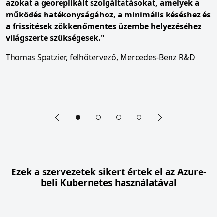
azokat a georeplikált szolgáltatásokat, amelyek a
működés hatékonyságához, a minimális késéshez és
a frissítések zökkenőmentes üzembe helyezéséhez
világszerte szükségesek."
Thomas Spatzier, felhőtervező, Mercedes-Benz R&D
Előző dia
Következő dia
End of fő kép forgótár section
Ezek a szervezetek sikert értek el az Azure-
beli Kubernetes használatával