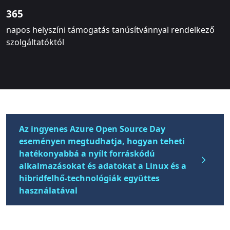
365
napos helyszíni támogatás tanúsítvánnyal rendelkező
szolgáltatóktól
Az ingyenes Azure Open Source Day
eseményen megtudhatja, hogyan teheti
hatékonyabbá a nyílt forráskódú
alkalmazásokat és adatokat a Linux és a
hibridfelhő-technológiák együttes
használatával