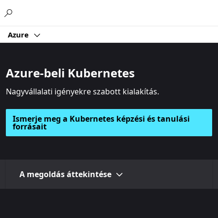
Microsoft
Azure
Azure-beli Kubernetes
Nagyvállalati igényekre szabott kialakítás.
Ismerje meg a Kubernetes képzési és tanulási
forrásait
A megoldás áttekintése