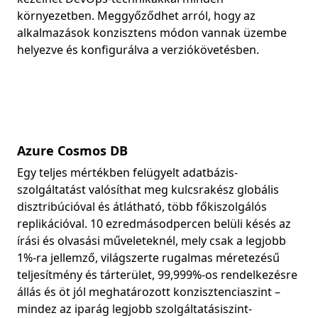
környezetben. Meggyőződhet arról, hogy az
alkalmazások konzisztens módon vannak üzembe
helyezve és konfigurálva a verziókövetésben.
Azure Cosmos DB
Egy teljes mértékben felügyelt adatbázis-
szolgáltatást valósíthat meg kulcsrakész globális
disztribúcióval és átlátható, több főkiszolgálós
replikációval. 10 ezredmásodpercen belüli késés az
írási és olvasási műveleteknél, mely csak a legjobb
1%-ra jellemző, világszerte rugalmas méretezésű
teljesítmény és tárterület, 99,999%-os rendelkezésre
állás és öt jól meghatározott konzisztenciaszint –
mindez az iparág legjobb szolgáltatásiszint-