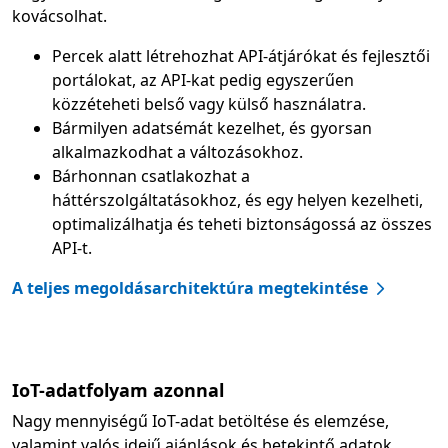
kovácsolhat.
Percek alatt létrehozhat API-átjárókat és fejlesztői
portálokat, az API-kat pedig egyszerűen
közzéteheti belső vagy külső használatra.
Bármilyen adatsémát kezelhet, és gyorsan
alkalmazkodhat a változásokhoz.
Bárhonnan csatlakozhat a
háttérszolgáltatásokhoz, és egy helyen kezelheti,
optimalizálhatja és teheti biztonságossá az összes
API-t.
A teljes megoldásarchitektúra megtekintése
IoT-adatfolyam azonnal
Nagy mennyiségű IoT-adat betöltése és elemzése,
valamint valós idejű ajánlások és betekintő adatok