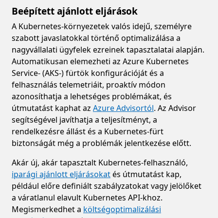
Beépített ajánlott eljárások
A Kubernetes-környezetek valós idejű, személyre
szabott javaslatokkal történő optimalizálása a
nagyvállalati ügyfelek ezreinek tapasztalatai alapján.
Automatikusan elemezheti az Azure Kubernetes
Service- (AKS-) fürtök konfigurációját és a
felhasználás telemetriáit, proaktív módon
azonosíthatja a lehetséges problémákat, és
útmutatást kaphat az
Azure Advisortól
. Az Advisor
segítségével javíthatja a teljesítményt, a
rendelkezésre állást és a Kubernetes-fürt
biztonságát még a problémák jelentkezése előtt.
Akár új, akár tapasztalt Kubernetes-felhasználó,
iparági ajánlott eljárásokat
és útmutatást kap,
például előre definiált szabályzatokat vagy jelölőket
a váratlanul elavult Kubernetes API-khoz.
Megismerkedhet a
költségoptimalizálási