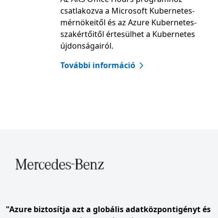
csatlakozva a Microsoft Kubernetes-
mérnökeitől és az Azure Kubernetes-
szakértőitől értesülhet a Kubernetes
újdonságairól.
További információ
Skip fő kép forgótár
1/4 dia. Mercedes-Benz
"Azure biztosítja azt a globális adatközpontigényt és