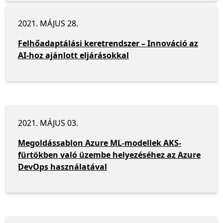
2021. MÁJUS 28.
Felhőadaptálási keretrendszer – Innováció az
AI-hoz ajánlott eljárásokkal
2021. MÁJUS 03.
Megoldássablon Azure ML-modellek AKS-
fürtökben való üzembe helyezéséhez az Azure
DevOps használatával