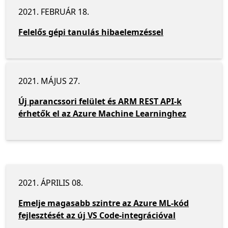
2021. FEBRUÁR 18.
Felelős gépi tanulás hibaelemzéssel
2021. MÁJUS 27.
Új parancssori felület és ARM REST API-k
érhetők el az Azure Machine Learninghez
2021. ÁPRILIS 08.
Emelje magasabb szintre az Azure ML-kód
fejlesztését az új VS Code-integrációval