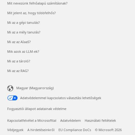
Mit nevezünk felhőalapú számításnak?
Mit jelent az, hogy többfelhős?
Mi az a gépi tanulás?
Mi az a mély tanulás?
Mi az az AIaaS?
Mik azok az LLM-ek?
Mi az a tároló?
Mi az az RAG?
Magyar (Magyarország)
Adatvédelemmel kapcsolatos választási lehetőségek
Fogyasztói állapot adatainak védelme
Kapcsolatfelvétel a Microsofttal
Adatvédelem
Használati feltételek
Védjegyek
A hirdetéseinkről
EU Compliance DoCs
© Microsoft 2026