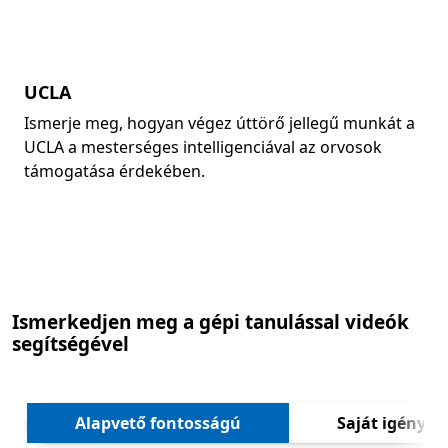
UCLA
Ismerje meg, hogyan végez úttörő jellegű munkát a
UCLA a mesterséges intelligenciával az orvosok
támogatása érdekében.
Vissza a lapokra
Ismerkedjen meg a gépi tanulással videók
segítségével
Követ
Alapvető fontosságú
Saját igények