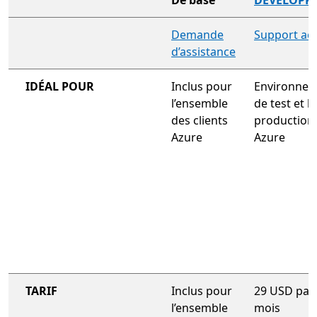
De base
DÉVELOPP
plan de support à l’échelle de l’entreprise
Demande
Support ac
d’assistance
IDÉAL POUR
Inclus pour
Environne
l’ensemble
de test et h
des clients
production
Azure
Azure
TARIF
Inclus pour
29 USD par
l’ensemble
mois