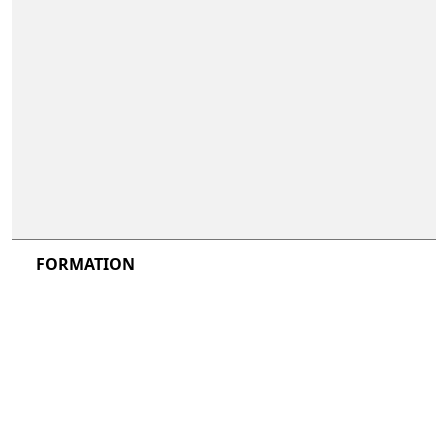
non inclus
non inclus
FORMATION