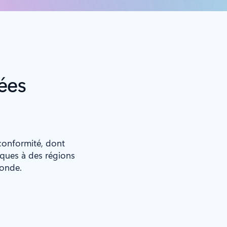
ées
 conformité, dont
iques à des régions
monde.