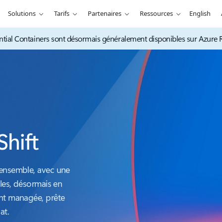
Solutions
Tarifs
Partenaires
Ressources
English
ential Containers sont désormais généralement disponibles sur Azure 
hift
 ensemble, avec une
bles, désormais en
ent managée, prête
at.