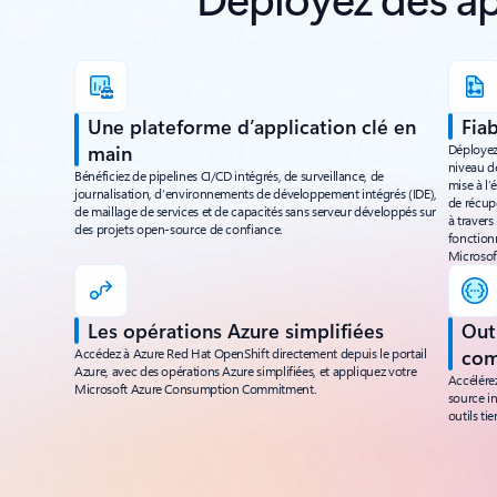
Une plateforme d’application clé en
Fiab
main
Déployez
niveau de
Bénéficiez de pipelines CI/CD intégrés, de surveillance, de
mise à l’
journalisation, d’environnements de développement intégrés (IDE),
de récupé
de maillage de services et de capacités sans serveur développés sur
à travers
des projets open-source de confiance.
fonction
Microsof
Les opérations Azure simplifiées
Out
Accédez à Azure Red Hat OpenShift directement depuis le portail
com
Azure, avec des opérations Azure simplifiées, et appliquez votre
Accélére
Microsoft Azure Consumption Commitment.
source in
outils ti