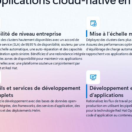
ilité de niveau entreprise
Mise à l’échelle 
 des clusters hautement disponibles avec un accord de
Déployez des clusters dans plus
 service (SLA) de 99,95 % de disponibilité, soutenu par une
Assurez des performances optim
échelle automatique, une auto-réparation et des capacités
d’équilibrage de charge automat
ration après sinistre. Bénéficiez d’une redondance intégrée
rapprochent vos applications de 
 les zones de disponibilité pour maintenir vos applications
nelles avec une plateforme soutenue conjointement par
t et Red Hat.
ils et services de développement
Développement et
plets
d’applications
z le développement avec des bases de données open-
Rationalisez les flux de travail 
tégrées, des frameworks, des services d’application, des
production en utilisant les pipel
ers et des déploiements Helm.
pour la technologie Red Hat Op
code d’application au conteneu