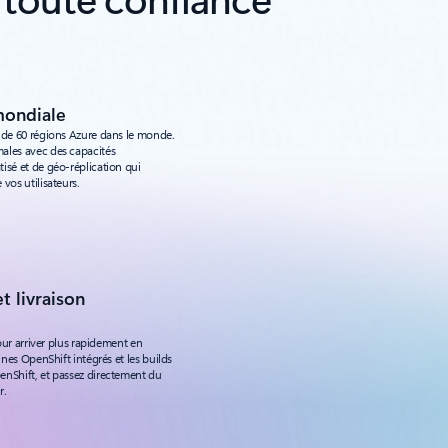
mondiale
 de 60 régions Azure dans le monde.
ales avec des capacités
isé et de géo-réplication qui
vos utilisateurs.
 livraison
pour arriver plus rapidement en
ines OpenShift intégrés et les builds
enShift, et passez directement du
r.