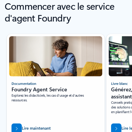
Commencer avec le service
d'agent Foundry
Affichage de la diapositive 1 de 8
Livre blanc
Documentation
Générez,
Foundry Agent Service
assistant
Explorez les didacticiels, les cas d’usage et d’autres
ressources.
Conseils prati
des solutions 
en planifiant l’
Lire maintenant
Lire l