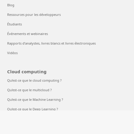
Blog
Ressources pour les développeurs
Étudiants
Événements et webinaires
Rapports d’analystes, livres blancs et livres électroniques
Vidéos
Cloud computing
Qu’est-ce que le cloud computing ?
Qu’est-ce que le multicloud ?
Qu’est-ce que le Machine Learning ?
Qu’est-ce que le Deep Learning ?
Qu’est-ce que l’IA en tant que service (AIaaS) ?
Que sont les grands modèles de langage (LLM) ?