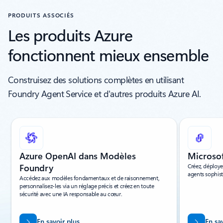
PRODUITS ASSOCIÉS
Les produits Azure
fonctionnent mieux ensemble
Construisez des solutions complètes en utilisant
Foundry Agent Service et d'autres produits Azure AI.
Affichage de la diapositive 1 de 5
Azure OpenAI dans Modèles
Microso
Foundry
Créez, déploye
agents sophist
Accédez aux modèles fondamentaux et de raisonnement,
personnalisez-les via un réglage précis et créez en toute
sécurité avec une IA responsable au cœur.
En savoir plus
En sa