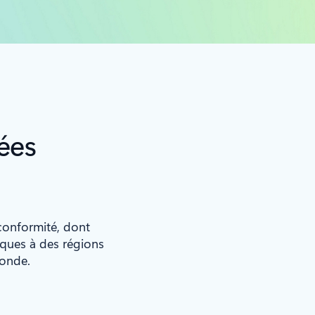
ées
 conformité, dont
iques à des régions
monde.