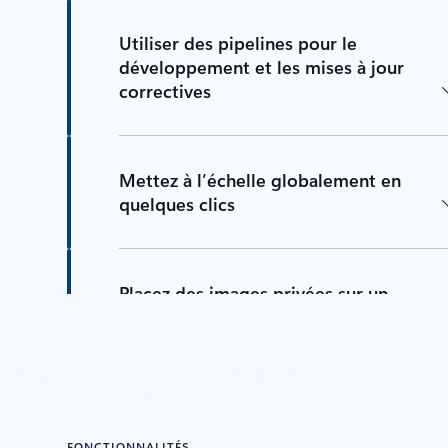
Utiliser des pipelines pour le
développement et les mises à jour
correctives
Mettez à l’échelle globalement en
quelques clics
Placez des images privées sur un
réseau privé
Aidez à sécuriser la distribution de
contenu avec la confiance de contenu
FONCTIONNALITÉS