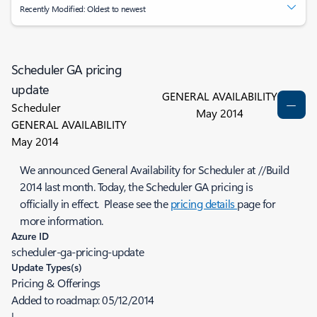
Recently Modified: Oldest to newest
Scheduler GA pricing
update
GENERAL AVAILABILITY
Scheduler
May 2014
GENERAL AVAILABILITY
May 2014
We announced General Availability for Scheduler at //Build
2014 last month. Today, the Scheduler GA pricing is
officially in effect. Please see the
pricing details
page for
more information.
Azure ID
scheduler-ga-pricing-update
Update Types(s)
Pricing & Offerings
Added to roadmap:
05/12/2014
|