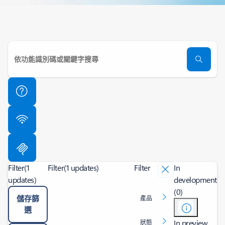
Filter
(1
Filter
(1 updates)
Filter
In
updates)
development
(0)
儲存篩
產品
選
In preview
狀態