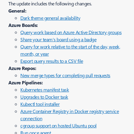
The update includes the following changes.
General:
Dark theme general availability
Azure Boards:
Query work based on Azure Active Directory groups
Share your team’s board using a badge
Query for work relative to the start of the day, week,
month, or year
Export query results to a CSV file
Azure Repos:
New merge types for completing pull requests
Azure Pipelines:
Kubernetes manifest task
Upgrades to Docker task
Kubectl tool installer
Azure Container Registry in Docker registry service
connection
cgroup support on hosted Ubuntu pool
Run once agent