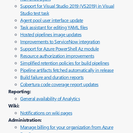
Support for Visual Studio 2019 (VS2019) in Visual
Studio test task
Agent pool user interface update
Task assistant for editing YAML files
Hosted pipelines image updates
Improvements to ServiceNow integration
Support for Azure PowerShell Az module
Resource authorization improvements
Simplified retention policies for build pipelines
Pipeline artifacts fetched automatically in release
Build failure and duration reports
Cobertura code coverage report updates
Reporting:
General availability of Analytics
Wiki:
Notifications on wiki pages
Administration:
Manage billing for your organization from Azure