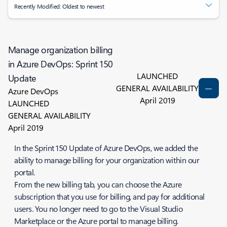
Recently Modified: Oldest to newest
Manage organization billing
in Azure DevOps: Sprint 150
LAUNCHED
Update
GENERAL AVAILABILITY
Azure DevOps
April 2019
LAUNCHED
GENERAL AVAILABILITY
April 2019
In the Sprint 150 Update of Azure DevOps, we added the
ability to manage billing for your organization within our
portal.
From the new billing tab, you can choose the Azure
subscription that you use for billing, and pay for additional
users. You no longer need to go to the Visual Studio
Marketplace or the Azure portal to manage billing.