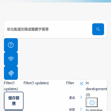
Filter
(1
Filter
(1 updates)
Filter
In
updates)
development
(0)
儲存篩
產品
選
In preview
狀態