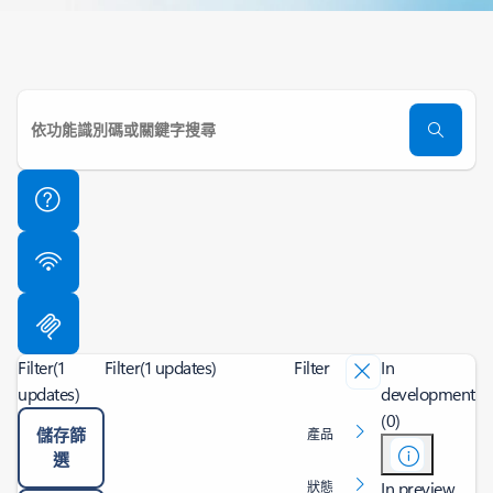
Filter
(1
Filter
(1 updates)
Filter
In
updates)
development
(0)
儲存篩
產品
選
In preview
狀態