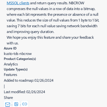
MSSQL clients
and return query results. NBCROW
compresses the null values in a row of data into a bitmap,
where each bit represents the presence or absence of a null
value. This reduces the size of null values from 1 byte to 1 bit,
saving 7 bits for each null value saving network bandwidth
and improving query duration.
We hope you enjoy this feature and share your feedback
with us.
Azure ID
kusto-tds-nbcrow
Product Categories(s)
Analytics
Update Types(s)
Features
Added to roadmap:
02/26/2024
|
Last modified:
02/26/2024
Share