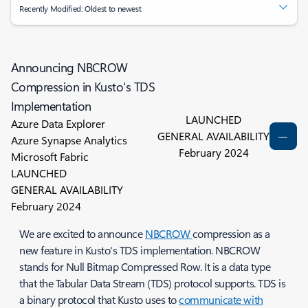
Recently Modified: Oldest to newest
Announcing NBCROW
Compression in Kusto's TDS
Implementation
LAUNCHED
Azure Data Explorer
GENERAL AVAILABILITY
Azure Synapse Analytics
February 2024
Microsoft Fabric
LAUNCHED
GENERAL AVAILABILITY
February 2024
We are excited to announce
NBCROW
compression as a
new feature in Kusto's TDS implementation. NBCROW
stands for Null Bitmap Compressed Row. It is a data type
that the Tabular Data Stream (TDS) protocol supports. TDS is
a binary protocol that Kusto uses to
communicate with