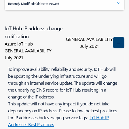
Recently Modified: Oldest to newest
IoT Hub IP address change
notification
GENERAL AVAILABILITY
Azure IoT Hub
July 2021
GENERAL AVAILABILITY
July 2021
To improve availability, reliability and security, IoT Hub will
be updating the underlying infrastructure and will go
through an internal service update. The update will change
the underlying DNS record for IoT Hub, resulting in a
change of the IP address.
This update will not have any impact if you do not take
dependency on IP address. Please follow the best practices
for IP addresses by leveraging service tags:
IoT Hub IP
Addresses Best Practices