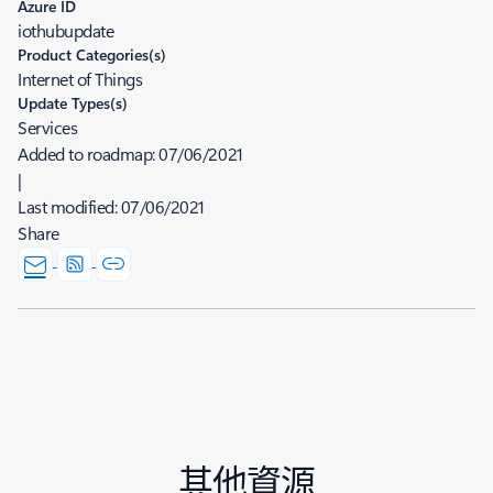
Azure ID
iothubupdate
Product Categories(s)
Internet of Things
Update Types(s)
Services
Added to roadmap:
07/06/2021
|
Last modified:
07/06/2021
Share
其他資源