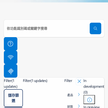
Filter
(1
Filter
(1 updates)
Filter
In
updates)
development
(0)
儲存篩
產品
選
In preview
狀態