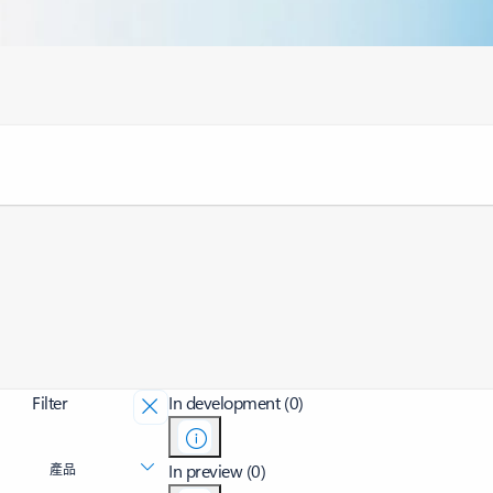
Filter
In development (0)
In preview (0)
產品