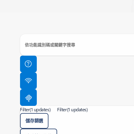
Filter
(1 updates)
Filter
(1 updates)
儲存篩選