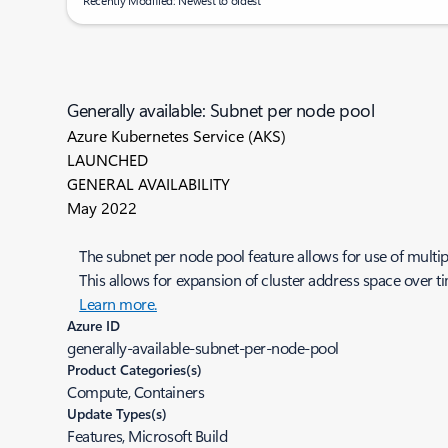
Recently Modified: Newest to oldest
Generally available: Subnet per node pool
Azure Kubernetes Service (AKS)
LAUNCHED
GENERAL AVAILABILITY
May 2022
The subnet per node pool feature allows for use of multip
This allows for expansion of cluster address space over ti
Learn more.
Azure ID
generally-available-subnet-per-node-pool
Product Categories(s)
Compute, Containers
Update Types(s)
Features, Microsoft Build