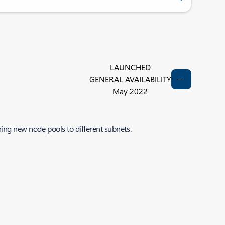
LAUNCHED
GENERAL AVAILABILITY
May 2022
ning new node pools to different subnets.