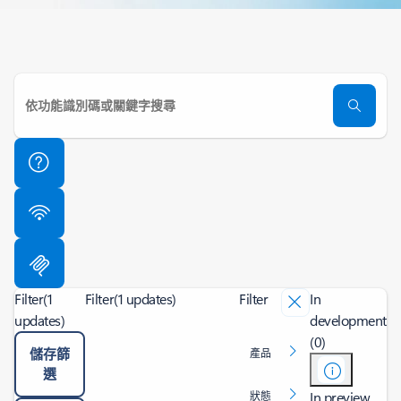
Filter
(1
Filter
(1 updates)
Filter
In
updates)
development
(0)
儲存篩
產品
選
In preview
狀態