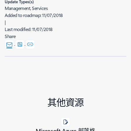
Update Types(s)
Management, Services
Added to roadmap:
11/07/2018
|
Last modified:
11/07/2018
Share
其他資源
Microsoft Azure 部落格