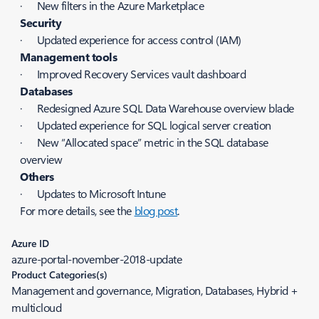
· New filters in the Azure Marketplace
Security
· Updated experience for access control (IAM)
Management tools
· Improved Recovery Services vault dashboard
Databases
· Redesigned Azure SQL Data Warehouse overview blade
· Updated experience for SQL logical server creation
· New “Allocated space” metric in the SQL database
overview
Others
· Updates to Microsoft Intune
For more details, see the
blog post
.
Azure ID
azure-portal-november-2018-update
Product Categories(s)
Management and governance, Migration, Databases, Hybrid +
multicloud