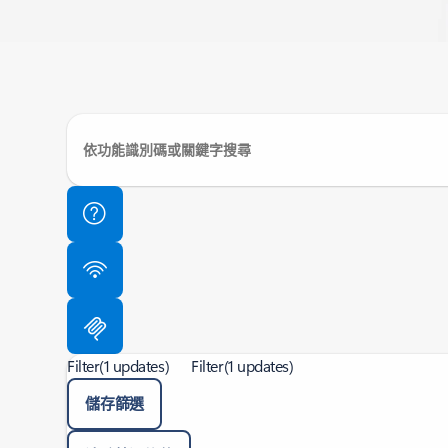
Filter
(1 updates)
Filter
(1 updates)
儲存篩選