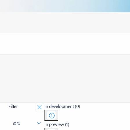
Filter
In development (0)
In preview (1)
產品