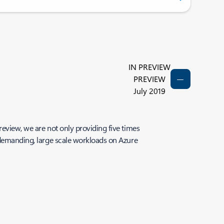
IN PREVIEW
PREVIEW
July 2019
preview, we are not only providing five times
t demanding, large scale workloads on Azure