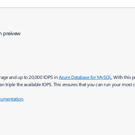
n preivew
orage and up to 20,000 IOPS in
Azure Database for MySQL
. With this 
an triple the available IOPS. This ensures that you can run your mos
cumentation
.