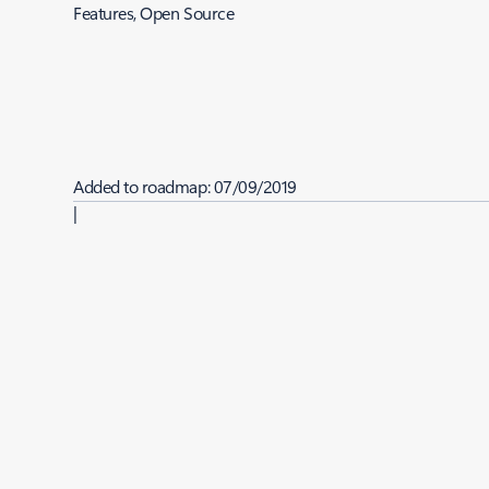
Features, Open Source
Added to roadmap:
07/09/2019
|
Last modified:
07/09/2019
Share