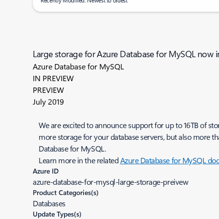
Recently Modified: Newest to oldest
Large storage for Azure Database for MySQL now i
Azure Database for MySQL
IN PREVIEW
PREVIEW
July 2019
We are excited to announce support for up to 16TB of st
more storage for your database servers, but also more th
Database for MySQL.
Learn more in the related
Azure Database for MySQL do
Azure ID
azure-database-for-mysql-large-storage-preivew
Product Categories(s)
Databases
Update Types(s)