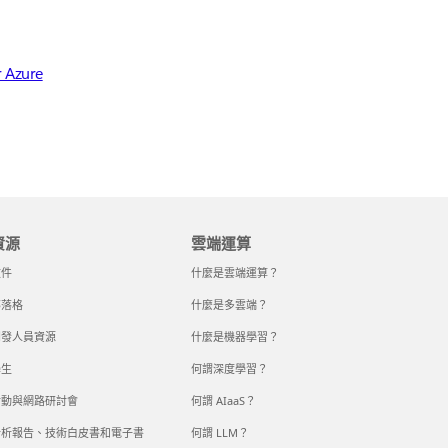
 Azure
資源
雲端運算
文件
什麼是雲端運算？
部落格
什麼是多雲端？
開發人員資源
什麼是機器學習？
學生
何謂深度學習？
活動與網路研討會
何謂 AIaaS？
分析報告、技術白皮書和電子書
何謂 LLM？