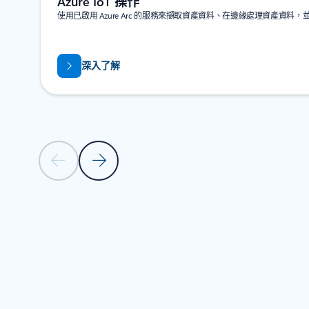
Azure IoT 操作
使用已啟用 Azure Arc 的服務來擷取資產資料、在邊緣處理資產資料
深入了解
上一張投影片
下一張投影片
返回 [產品] 章節