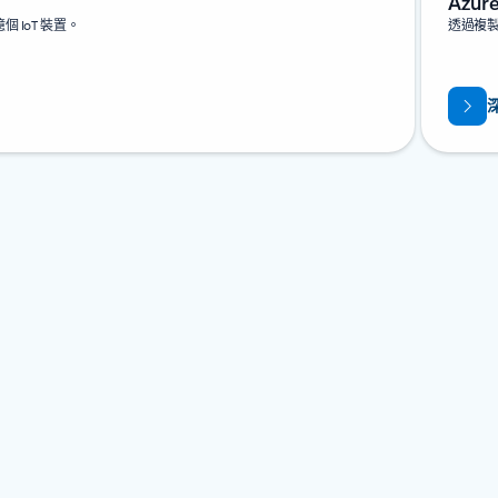
Azure
IoT 裝置。
透過複製