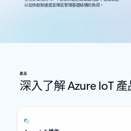
以加快創新速度並降低管理基礎結構的負荷。
產品
深入了解 Azure IoT
顯示 1-2 張投影片 (共 6 張)