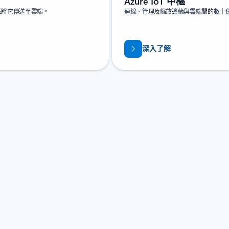
Azure IoT 中樞
，並將它傳送至雲端。
連線、管理及縮放邊緣與雲端間的數十億個 
深入了解