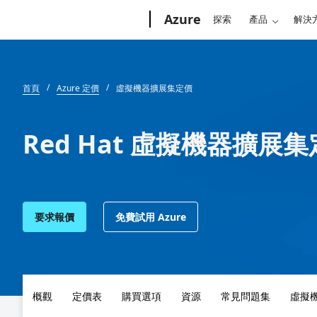
Microsoft
Azure
探索
產品
解決
首頁
Azure 定價
虛擬機器擴展集定價
Red Hat 虛擬機器擴展
要求報價
免費試用 Azure
概觀
定價表
購買選項
資源
常見問題集
虛擬