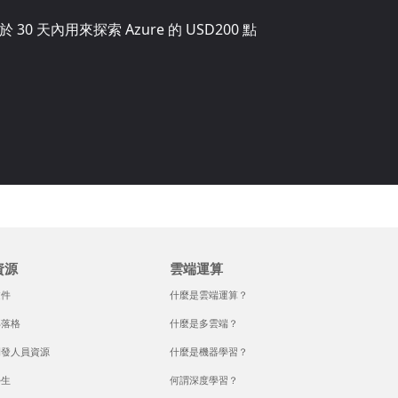
0 天內用來探索 Azure 的
USD200
點
資源
雲端運算
文件
什麼是雲端運算？
部落格
什麼是多雲端？
開發人員資源
什麼是機器學習？
學生
何謂深度學習？