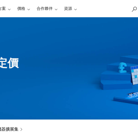
方案
價格
合作夥伴
資源
集定價
機器擴展集