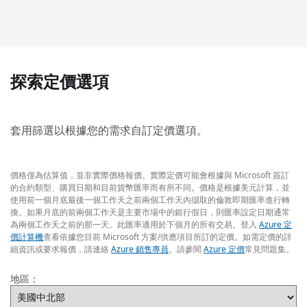
探索定價選項
套用篩選以根據您的需求自訂定價選項。
價格僅為估算值，並非實際價格報價。實際定價可能會根據與 Microsoft 簽訂
的合約類型、購買日期和目前貨幣匯率而有所不同。價格是根據美元計算，並
使用前一個月底最後一個工作天之前兩個工作天內擷取的倫敦即期匯率進行轉
換。如果月底的前兩個工作天是主要市場中的銀行假日，則匯率設定日期通常
為兩個工作天之前的那一天。此匯率適用於下個月的所有交易。登入
Azure 定
價計算機
查看依據您目前 Microsoft 方案/供應項目所訂的定價。如需定價的詳
細資訊或要求報價，請連絡
Azure 銷售專員
。請參閱
Azure 定價
常見問題集。
地區：