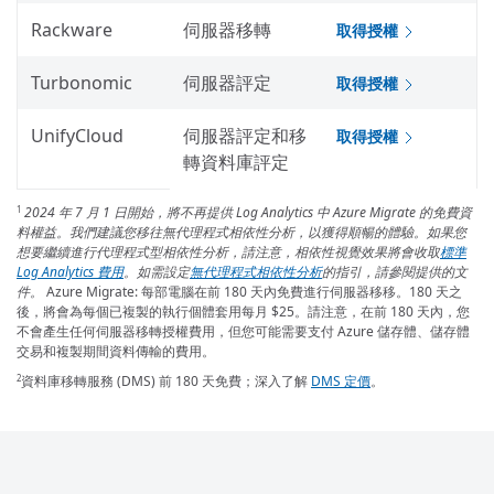
Rackware
伺服器移轉
取得授權
Turbonomic
伺服器評定
取得授權
UnifyCloud
伺服器評定和移
取得授權
轉資料庫評定
2024 年 7 月 1 日開始，將不再提供 Log Analytics 中 Azure Migrate 的免費資
1
料權益。我們建議您移往無代理程式相依性分析，以獲得順暢的體驗。如果您
想要繼續進行代理程式型相依性分析，請注意，相依性視覺效果將會收取
標準
Log Analytics 費用
。如需設定
無代理程式相依性分析
的指引，請參閱提供的文
件。
Azure Migrate: 每部電腦在前 180 天內免費進行伺服器移移。180 天之
後，將會為每個已複製的執行個體套用每月
$25
。請注意，在前 180 天內，您
不會產生任何伺服器移轉授權費用，但您可能需要支付 Azure 儲存體、儲存體
交易和複製期間資料傳輸的費用。
資料庫移轉服務 (DMS) 前 180 天免費；深入了解
DMS 定價
。
2