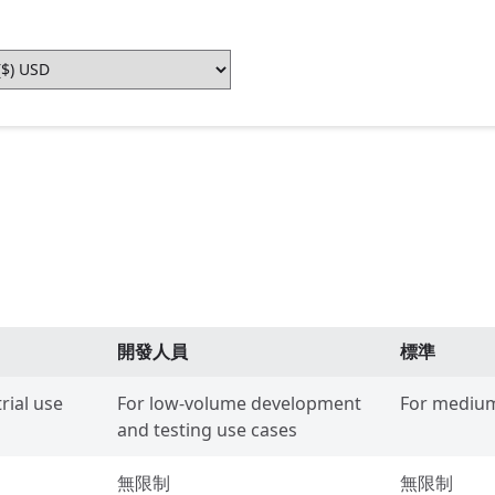
開發人員
標準
rial use
For low-volume development
For medium
and testing use cases
無限制
無限制