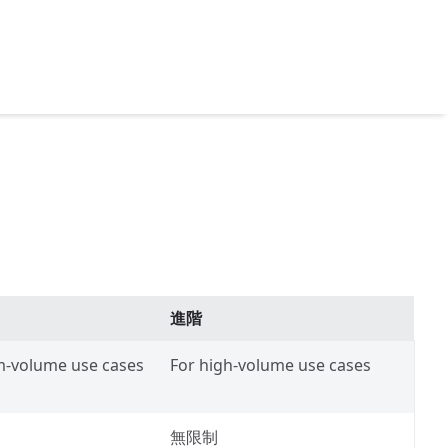
進階
-volume use cases
For high-volume use cases
無限制