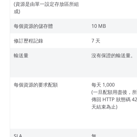
(資源是由單一設定存放區所組
成)
每個資源的儲存體
10 MB
修訂歷程記錄
7 天
輸送量
沒有保證的輸送量。
每個資源的要求配額
每天 1,000
(一旦配額用盡後，
傳回 HTTP 狀態碼 
天結束為止)
SLA
無