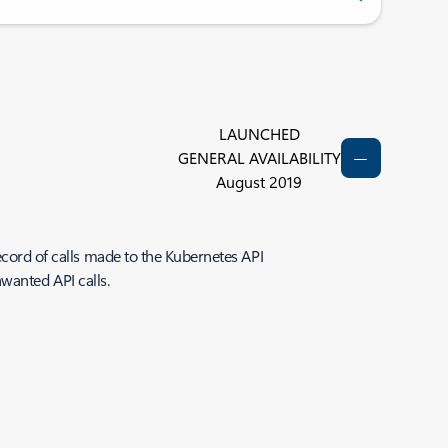
LAUNCHED
GENERAL AVAILABILITY
August 2019
ecord of calls made to the Kubernetes API
nwanted API calls.