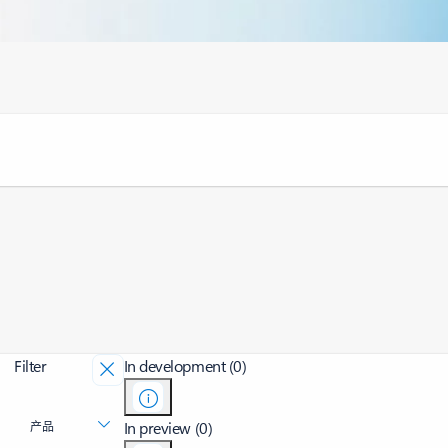
Filter
In development (0)
In preview (0)
产品