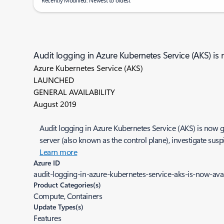
Recently Modified: Newest to oldest
Audit logging in Azure Kubernetes Service (AKS) is 
Azure Kubernetes Service (AKS)
LAUNCHED
GENERAL AVAILABILITY
August 2019
Audit logging in Azure Kubernetes Service (AKS) is now ge
server (also known as the control plane), investigate suspi
Learn more
Azure ID
audit-logging-in-azure-kubernetes-service-aks-is-now-ava
Product Categories(s)
Compute, Containers
Update Types(s)
Features