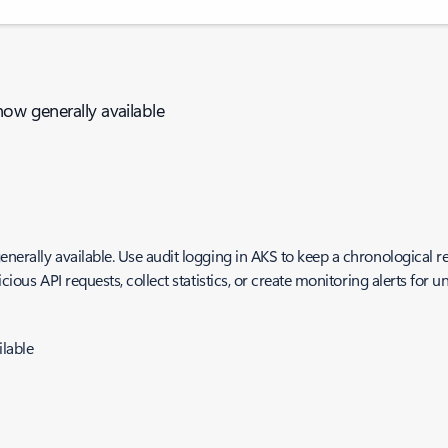
now generally available
nerally available. Use audit logging in AKS to keep a chronological r
cious API requests, collect statistics, or create monitoring alerts for u
ilable