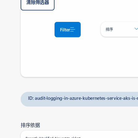
清除筛选器
Filter
排序
ID: audit-logging-in-azure-kubernetes-service-aks-is
排序依据