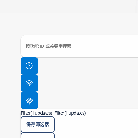
Filter
(1 updates)
Filter
(1 updates)
保存筛选器