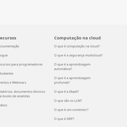
ecursos
Computação na cloud
ocumentação
O que é computação na cloud?
logue
O que é a segurança multicloud?
ecursos para programadores
O que é a aprendizagem
automática?
studantes
O que é a aprendizagem
ventos e Webinars
profunda?
elatórios, documentos técnicos
O que é a IAaaS?
 e-books de analistas
O que são os LLM?
ídeos
O que é um contentor?
O que é DRP?