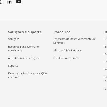
Soluções e suporte
Parceiros
R
Soluções
Empresas de Desenvolvimento de
D
Software
Recursos para acelerar o
B
crescimento
Microsoft Marketplace
R
Arquiteturas de soluções
Localizar um parceiro
E
Suporte
E
Demonstração do Azure e Q&A
em direto
R
e
V