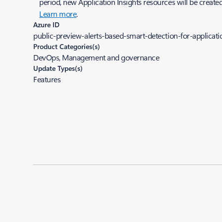
period, new Application Insights resources will be created
Learn more
.
Azure ID
public-preview-alerts-based-smart-detection-for-applicati
Product Categories(s)
DevOps, Management and governance
Update Types(s)
Features
Added to roadmap:
06/16/2021
|