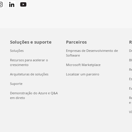
Soluções e suporte
Parceiros
R
Soluções
Empresas de Desenvolvimento de
D
Software
Recursos para acelerar o
B
crescimento
Microsoft Marketplace
R
Arquiteturas de soluções
Localizar um parceiro
E
Suporte
E
Demonstração do Azure e Q&A
em direto
R
e
V