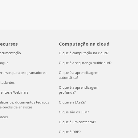
ecursos
Computação na cloud
ocumentação
O que é computação na cloud?
logue
O que é a segurança multicloud?
ecursos para programadores
O que é a aprendizagem
automática?
studantes
O que é a aprendizagem
ventos e Webinars
profunda?
elatórios, documentos técnicos
O que é a IAaaS?
 e-books de analistas
O que são os LLM?
ídeos
O que é um contentor?
O que é DRP?