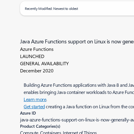
Recently Modified: Newest to oldest
Java Azure Functions support on Linux is now genera
Azure Functions
LAUNCHED
GENERAL AVAILABILITY
December 2020
Building Azure Functions applications with Java 8 and Ja
enables bringing Java container workloads to Azure Fun
Learn more
.
Get started
creating a Java function on Linux from the c
Azure ID
java-azure-functions-support-on-linux-is-now-generally-av
Product Categories(s)
Compute, Containers, Internet of Things