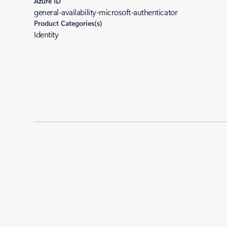
Azure ID
general-availability-microsoft-authenticator
Product Categories(s)
Identity
Added to roadmap:
07/28/2016
|
Last modified:
07/28/2016
Share