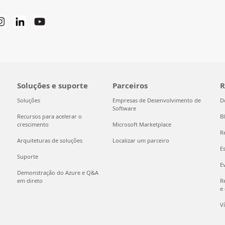
Soluções e suporte
Parceiros
R
Soluções
Empresas de Desenvolvimento de
D
Software
Recursos para acelerar o
B
crescimento
Microsoft Marketplace
R
Arquiteturas de soluções
Localizar um parceiro
E
Suporte
E
Demonstração do Azure e Q&A
em direto
R
e
V