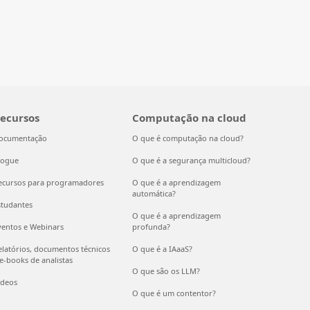
ecursos
Computação na cloud
ocumentação
O que é computação na cloud?
logue
O que é a segurança multicloud?
ecursos para programadores
O que é a aprendizagem
automática?
studantes
O que é a aprendizagem
ventos e Webinars
profunda?
elatórios, documentos técnicos
O que é a IAaaS?
 e-books de analistas
O que são os LLM?
ídeos
O que é um contentor?