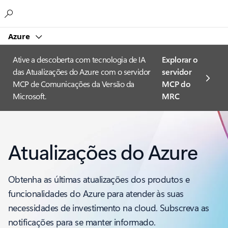
Microsoft
Azure
Ative a descoberta com tecnologia de IA
Explorar o
das Atualizações do Azure com o servidor
servidor
MCP de Comunicações da Versão da
MCP do
Microsoft.
MRC
Atualizações do Azure
Obtenha as últimas atualizações dos produtos e
funcionalidades do Azure para atender às suas
necessidades de investimento na cloud. Subscreva as
notificações para se manter informado.