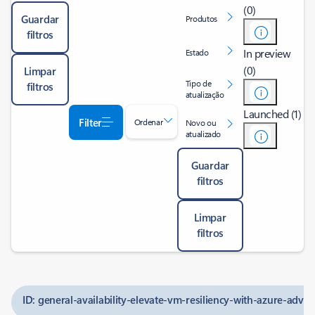
(0)
Guardar
Produtos
filtros
In preview
Estado
(0)
Limpar
Tipo de
filtros
atualização
Launched (1)
Filter
Ordenar
Novo ou
atualizado
Guardar
filtros
Limpar
filtros
ID: general-availability-elevate-vm-resiliency-with-azure-advi