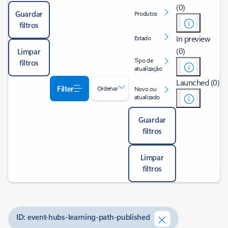
(0)
Guardar
Produtos
filtros
In preview
Estado
(0)
Limpar
Tipo de
filtros
atualização
Launched (0)
Filter
Ordenar
Novo ou
atualizado
Guardar
filtros
Limpar
filtros
ID: event-hubs-learning-path-published