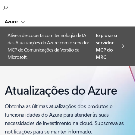
Microsoft
Azure
Ative a descoberta com tecnologia de IA
Explorar o
das Atualizações do Azure com o servidor
servidor
MCP de Comunicações da Versão da
MCP do
Microsoft.
MRC
Atualizações do Azure
Obtenha as últimas atualizações dos produtos e
funcionalidades do Azure para atender às suas
necessidades de investimento na cloud. Subscreva as
notificações para se manter informado.