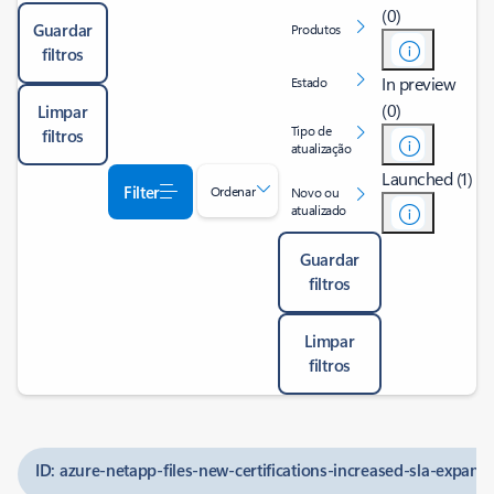
(0)
Guardar
Produtos
filtros
In preview
Estado
(0)
Limpar
Tipo de
filtros
atualização
Launched (1)
Filter
Ordenar
Novo ou
atualizado
Guardar
filtros
Limpar
filtros
ID: azure-netapp-files-new-certifications-increased-sla-expande