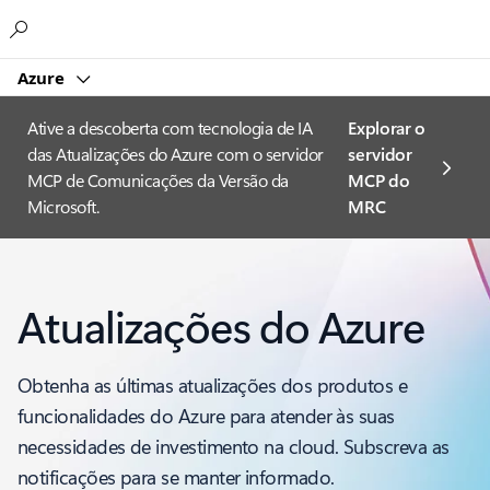
Microsoft
Azure
Ative a descoberta com tecnologia de IA
Explorar o
das Atualizações do Azure com o servidor
servidor
MCP de Comunicações da Versão da
MCP do
Microsoft.
MRC
Atualizações do Azure
Obtenha as últimas atualizações dos produtos e
funcionalidades do Azure para atender às suas
necessidades de investimento na cloud. Subscreva as
notificações para se manter informado.