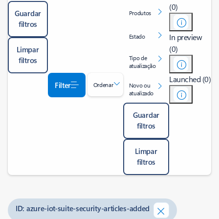
(0)
Guardar
Produtos
filtros
In preview
Estado
(0)
Limpar
Tipo de
filtros
atualização
Launched (0)
Filter
Ordenar
Novo ou
atualizado
Guardar
filtros
Limpar
filtros
ID: azure-iot-suite-security-articles-added