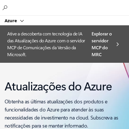
Microsoft
Azure
Ative a descoberta com tecnologia de IA
Explorar o
das Atualizações do Azure com o servidor
servidor
MCP de Comunicações da Versão da
MCP do
Microsoft.
MRC
Atualizações do Azure
Obtenha as últimas atualizações dos produtos e
funcionalidades do Azure para atender às suas
necessidades de investimento na cloud. Subscreva as
notificações para se manter informado.